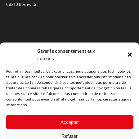
68210 Bernwiller
Gérer le consentement aux
cookies
Horaires d'ouverture au public
Pour offrir les meilleures expériences, nous utilisons des technologies
Lundi : 9h à 11h30
telles que les cookies pour stocker et/ou accéder aux informations des
Mardi : 15h à 18h
appareils. Le fait de consentir à ces technologies nous permettra de
Jeudi : 15h à 18h30
traiter des données telles que le comportement de navigation ou les ID
Vendredi : 9h à 11h30
uniques sur ce site. Le fait de ne pas consentir ou de retirer son
consentement peut avoir un effet négatif sur certaines caractéristiques
et fonctions.
Contact
Accepter
03 89 25 30 15
mairie@bernwiller.fr
Refuser