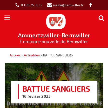
03 89 25 30 15
mairie@bernwiller.fr
Ammertzwiller-Bernwiller
Commune nouvelle de Bernwiller
Accueil
»
Actualités
»
BATTUE SANGLIERS
BATTUE SANGLIERS
16 février 2025