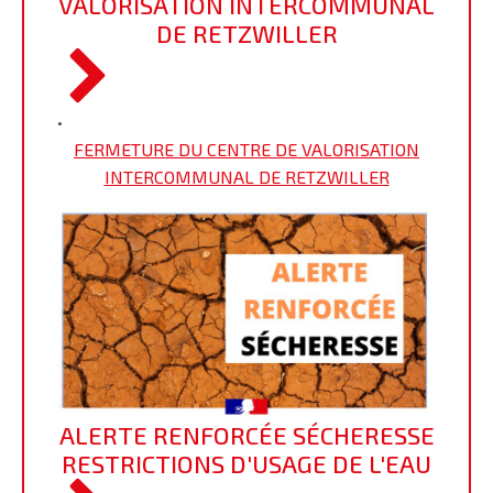
VALORISATION INTERCOMMUNAL
DE RETZWILLER
•
FERMETURE DU CENTRE DE VALORISATION
INTERCOMMUNAL DE RETZWILLER
ALERTE RENFORCÉE SÉCHERESSE
RESTRICTIONS D'USAGE DE L'EAU