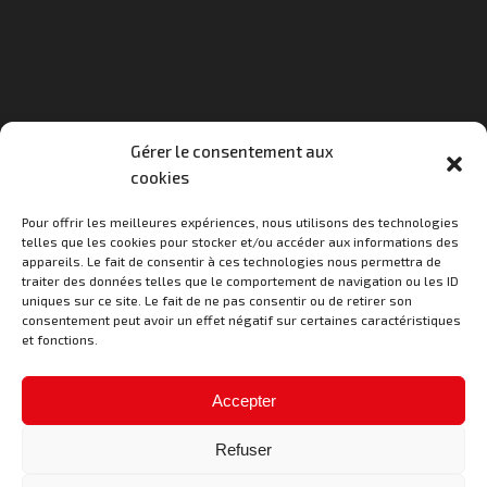
Gérer le consentement aux
cookies
Horaires d'ouverture au public
Pour offrir les meilleures expériences, nous utilisons des technologies
Lundi : 9h à 11h30
telles que les cookies pour stocker et/ou accéder aux informations des
Mardi : 15h à 18h
appareils. Le fait de consentir à ces technologies nous permettra de
Jeudi : 15h à 18h30
traiter des données telles que le comportement de navigation ou les ID
Vendredi : 9h à 11h30
uniques sur ce site. Le fait de ne pas consentir ou de retirer son
consentement peut avoir un effet négatif sur certaines caractéristiques
et fonctions.
Contact
Accepter
03 89 25 30 15
mairie@bernwiller.fr
Refuser