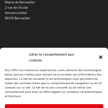
Mairie de Bernwiller
2 rue de l'école
Ammertzwiller
68210 Bernwiller
Gérer le consentement aux
cookies
Horaires d'ouverture au public
Pour offrir les meilleures expériences, nous utilisons des technologies
Lundi : 9h à 11h30
telles que les cookies pour stocker et/ou accéder aux informations des
Mardi : 15h à 18h
appareils. Le fait de consentir à ces technologies nous permettra de
Jeudi : 15h à 18h30
traiter des données telles que le comportement de navigation ou les ID
Vendredi : 9h à 11h30
uniques sur ce site. Le fait de ne pas consentir ou de retirer son
consentement peut avoir un effet négatif sur certaines caractéristiques
et fonctions.
Contact